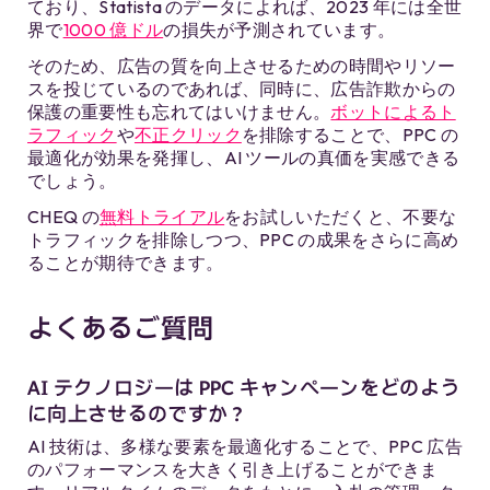
ており、Statista のデータによれば、2023 年には全世
界で
1000 億ドル
の損失が予測されています。
そのため、広告の質を向上させるための時間やリソー
スを投じているのであれば、同時に、広告詐欺からの
保護の重要性も忘れてはいけません。
ボットによるト
ラフィック
や
不正クリック
を排除することで、PPC の
最適化が効果を発揮し、AI ツールの真価を実感できる
でしょう。
CHEQ の
無料トライアル
をお試しいただくと、不要な
トラフィックを排除しつつ、PPC の成果をさらに高め
ることが期待できます。
よくあるご質問
AI テクノロジーは PPC キャンペーンをどのよう
に向上させるのですか？
AI 技術は、多様な要素を最適化することで、PPC 広告
のパフォーマンスを大きく引き上げることができま