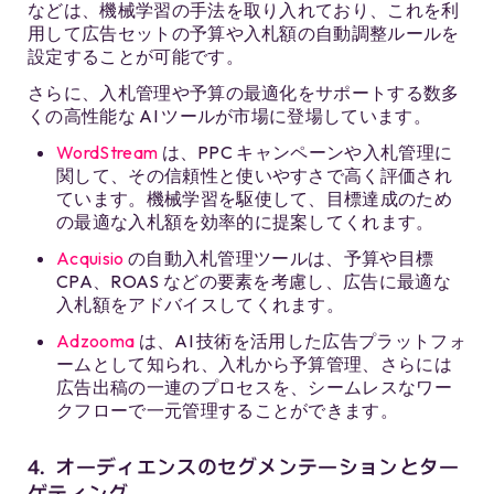
などは、機械学習の手法を取り入れており、これを利
用して広告セットの予算や入札額の自動調整ルールを
設定することが可能です。
さらに、入札管理や予算の最適化をサポートする数多
くの高性能な AI ツールが市場に登場しています。
WordStream
は、PPC キャンペーンや入札管理に
関して、その信頼性と使いやすさで高く評価され
ています。機械学習を駆使して、目標達成のため
の最適な入札額を効率的に提案してくれます。
Acquisio
の自動入札管理ツールは、予算や目標
CPA、ROAS などの要素を考慮し、広告に最適な
入札額をアドバイスしてくれます。
Adzooma
は、AI 技術を活用した広告プラットフォ
ームとして知られ、入札から予算管理、さらには
広告出稿の一連のプロセスを、シームレスなワー
クフローで一元管理することができます。
4. オーディエンスのセグメンテーションとター
ゲティング