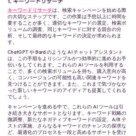
1. キーワードリサーチ
キーワードリサーチ
は、検索キャンペーンを始める際
の大切なステップです。この作業は予想以上に時間を
要することが多く、適切なキーワードの選定、検索ボ
リュームの調査、同じキーワードに対する競合の分
析、そして最終的なキーワードの決定が求められま
す。
ChatGPT や Bard のような AI チャットアシスタント
は、この手順をよりシンプルかつ効率的に進めるお手
伝いをしてくれます。これらの AI ツールを利用する
ことで、多くの検索ボリュームを持ち、購入意向が高
く、コンバージョンの可能性も高い関連キーワードを
見つけることができます。また、これまで気づかなか
った新しいキーワードのアイディアも提案してくれる
でしょう。
キャンペーンを進める中で、これらの AI ツールは引
き続き大きなサポートとなります。キーワード戦略の
微調整、新たなネガティブキーワードの設定、A/B テ
ストの実施、さらなるキーワードのチャンスの探求な
ど、最適化のプロセスを一段と高めるサポートを受け