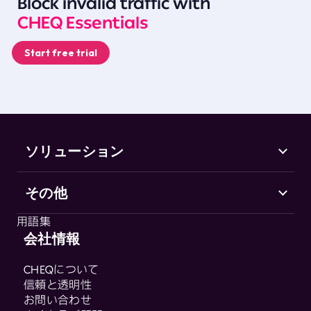
Block invalid traffic with
CHEQ Essentials
Start free trial
ソリューション
その他
Marketing Security
CHEQ Acquisition
用語集
CHEQ Form Guard
会社情報
用語集
CHEQ Analytics
CHEQについて
Control & Compliance
信頼と透明性
CHEQ Enforce
お問い合わせ