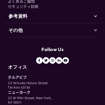
CHEQ Manage
よくあるご質問
セキュリティ診断
Fraud & Abuse
参考資料
その他
サポート（英語）
Go-to-Market セキュリティとは
お客様の声
用語集
リソースセンター
Follow Us
ブログ
用語集
オフィス
テルアビブ
23 Yehuda HaLevi Street,
Tel Aviv 65136
ニューヨーク
22 W 19th Street, New York,
NY 10011