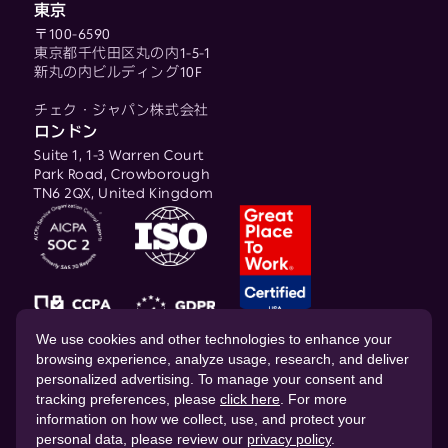
東京
〒100-6590
東京都千代田区丸の内1-5-1
新丸の内ビルディング10F
チェク・ジャパン株式会社
ロンドン
Suite 1, 1-3 Warren Court
Park Road, Crowborough
TN6 2QX, United Kingdom
© 2026 CHEQ AI Technologies Ltd.
We use cookies and other technologies to enhance your
browsing experience, analyze usage, research, and deliver
personalized advertising. To manage your consent and
tracking preferences, please
click here
. For more
information on how we collect, use, and protect your
personal data, please review our
privacy policy
.