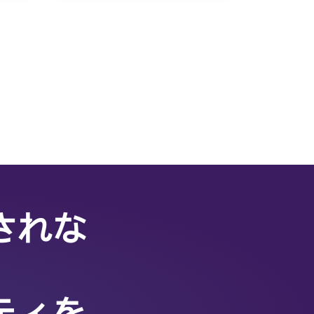
されな
リティを