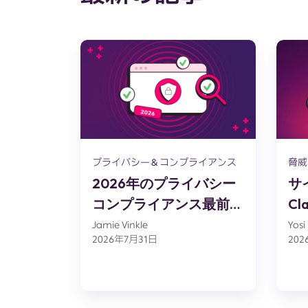
プライバシー＆コンプライアンス
脅威
2026年のプライバシー
サ
コンプライアンス最前線
Cl
– 「文書」から「運用」
C
Jamie Vinkle
Yosi
2026年7月31日
20
へ
ー
検