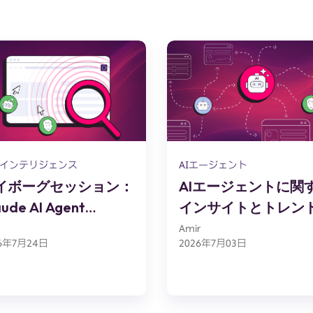
インテリジェンス
AIエージェント
イボーグセッション：
AIエージェントに関
aude AI Agent
インサイトとトレン
hrome拡張機能のリバ
2025
Amir
26年7月24日
2026年7月03日
スエンジニアリングと
出