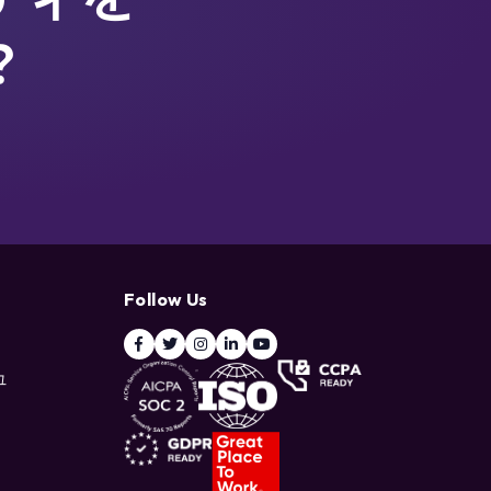
？
Follow Us
ュ