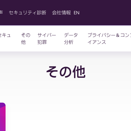
声
セキュリティ診断
会社情報
EN
セキュ
その
サイバー
データ
プライバシー＆コン
他
犯罪
分析
イアンス
その他