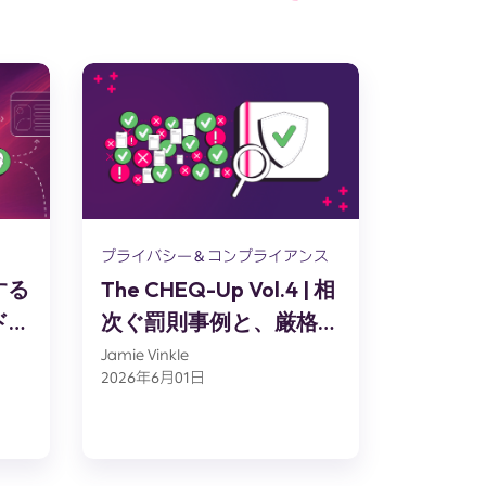
プライバシー＆コンプライアンス
データ分析
する
The CHEQ-Up Vol.4 | 相
利益ベ
ド
次ぐ罰則事例と、厳格化
ィング
するプライバシー規制
売上で
Jamie Vinkle
Jamie Vink
2026年6月01日
2026年5月
最適化