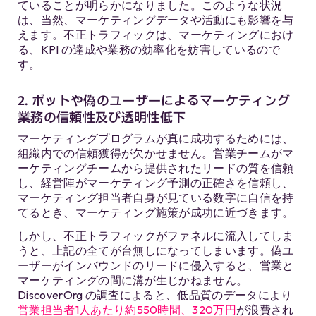
ていることが明らかになりました。このような状況
は、当然、マーケティングデータや活動にも影響を与
えます。不正トラフィックは、マーケティングにおけ
る、KPI の達成や業務の効率化を妨害しているので
す。
2. ボットや偽のユーザーによるマーケティング
業務の信頼性及び透明性低下
マーケティングプログラムが真に成功するためには、
組織内での信頼獲得が欠かせません。営業チームがマ
ーケティングチームから提供されたリードの質を信頼
し、経営陣がマーケティング予測の正確さを信頼し、
マーケティング担当者自身が見ている数字に自信を持
てるとき、マーケティング施策が成功に近づきます。
しかし、不正トラフィックがファネルに流入してしま
うと、上記の全てが台無しになってしまいます。偽ユ
ーザーがインバウンドのリードに侵入すると、営業と
マーケティングの間に溝が生じかねません。
DiscoverOrg の調査によると、低品質のデータにより
営業担当者1人あたり約550時間、320万円
が浪費され