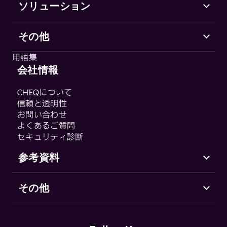
ソリューション
その他
Marketing Security
CHEQ Acquisition
用語集
CHEQ Form Guard
会社情報
用語集
CHEQ Analytics
CHEQについて
Control & Compliance
信頼と透明性
CHEQ Enforce
お問い合わせ
CHEQ Manage
よくあるご質問
セキュリティ診断
Fraud & Abuse
参考資料
その他
サポート（英語）
Go-to-Market セキュリティとは
お客様の声
用語集
リソースセンター