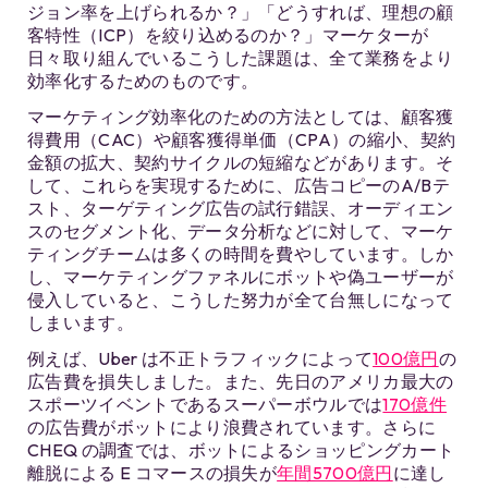
ジョン率を上げられるか？」「どうすれば、理想の顧
客特性（ICP）を絞り込めるのか？」マーケターが
日々取り組んでいるこうした課題は、全て業務をより
効率化するためのものです。
マーケティング効率化のための方法としては、顧客獲
得費用（CAC）や顧客獲得単価（CPA）の縮小、契約
金額の拡大、契約サイクルの短縮などがあります。そ
して、これらを実現するために、広告コピーのA/Bテ
スト、ターゲティング広告の試行錯誤、オーディエン
スのセグメント化、データ分析などに対して、マーケ
ティングチームは多くの時間を費やしています。しか
し、マーケティングファネルにボットや偽ユーザーが
侵入していると、こうした努力が全て台無しになって
しまいます。
例えば、Uber は不正トラフィックによって
100億円
の
広告費を損失しました。また、先日のアメリカ最大の
スポーツイベントであるスーパーボウルでは
170億件
の広告費がボットにより浪費されています。さらに
CHEQ の調査では、ボットによるショッピングカート
離脱による E コマースの損失が
年間5700億円
に達し