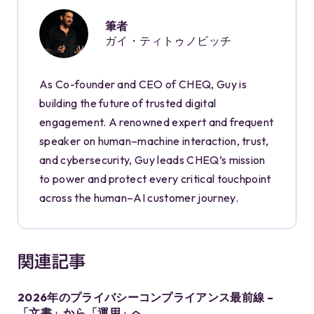
筆者
ガイ・ティトゥノビッチ
As Co-founder and CEO of CHEQ, Guy is
building the future of trusted digital
engagement. A renowned expert and frequent
speaker on human–machine interaction, trust,
and cybersecurity, Guy leads CHEQ’s mission
to power and protect every critical touchpoint
across the human–AI customer journey.
関連記事
2026年のプライバシーコンプライアンス最前線 –
「文書」から「運用」へ