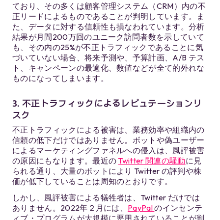
ており、その多くは顧客管理システム（CRM）内の不
正リードによるものであることが判明しています。ま
た、データに対する信頼性も損なわれています。分析
結果が月間200万回のユニーク訪問者数を示していて
も、その内の25%が不正トラフィックであることに気
づいていない場合、将来予測や、予算計画、A/B テス
ト、キャンペーンの最適化、数値などが全て的外れな
ものになってしまいます。
3. 不正トラフィックによるレピュテーションリ
スク
不正トラフィックによる被害は、業務効率や組織内の
信頼の低下だけではありません。ボットや偽ユーザー
によるマーケティングファネルへの侵入は、風評被害
の原因にもなります。最近の
Twitter 関連の騒動
に見
られる通り、大量のボットにより Twitter の評判や株
価が低下していることは周知のとおりです。
しかし、風評被害による犠牲者は、Twitter だけでは
ありません。2022年２月には、
PayPal
のインセンテ
ィブ・プログラムが大規模に悪用されていることが判