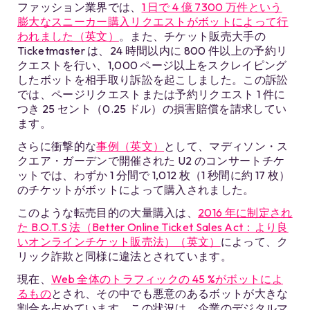
ファッション業界では、
1 日で 4 億 7300 万件という
膨大なスニーカー購入リクエストがボットによって行
われました（英文）
。また、チケット販売大手の
Ticketmaster は、24 時間以内に 800 件以上の予約リ
クエストを行い、1,000 ページ以上をスクレイピング
したボットを相手取り訴訟を起こしました。この訴訟
では、ページリクエストまたは予約リクエスト 1 件に
つき 25 セント（0.25 ドル）の損害賠償を請求してい
ます。
さらに衝撃的な
事例（英文）
として、マディソン・ス
クエア・ガーデンで開催された U2 のコンサートチケ
ットでは、わずか 1 分間で 1,012 枚（1 秒間に約 17 枚）
のチケットがボットによって購入されました。
このような転売目的の大量購入は、
2016 年に制定され
た B.O.T.S 法（Better Online Ticket Sales Act：より良
いオンラインチケット販売法）（英文）
によって、ク
リック詐欺と同様に違法とされています。
現在、
Web 全体のトラフィックの 45 %がボットによ
るもの
とされ、その中でも悪意のあるボットが大きな
割合を占めています。この状況は、企業のデジタルマ