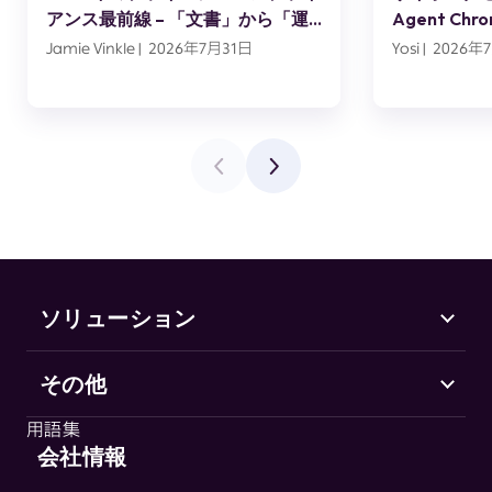
アンス最前線 – 「文書」から「運
Agent C
用」へ
スエンジニ
Jamie Vinkle | 2026年7月31日
Yosi | 2026
ソリューション
その他
Marketing Security
CHEQ Acquisition
用語集
CHEQ Form Guard
会社情報
用語集
CHEQ Analytics