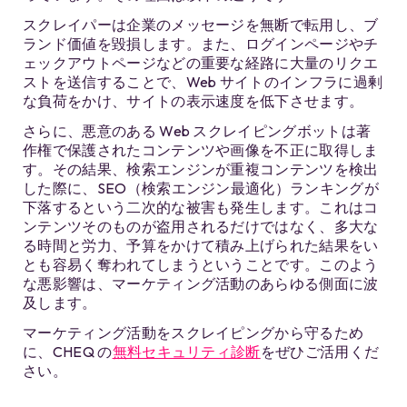
スクレイパーは企業のメッセージを無断で転用し、ブ
ランド価値を毀損します。また、ログインページやチ
ェックアウトページなどの重要な経路に大量のリクエ
ストを送信することで、Web サイトのインフラに過剰
な負荷をかけ、サイトの表示速度を低下させます。
さらに、悪意のある Web スクレイピングボットは著
作権で保護されたコンテンツや画像を不正に取得しま
す。その結果、検索エンジンが重複コンテンツを検出
した際に、SEO（検索エンジン最適化）ランキングが
下落するという二次的な被害も発生します。これはコ
ンテンツそのものが盗用されるだけではなく、多大な
る時間と労力、予算をかけて積み上げられた結果をい
とも容易く奪われてしまうということです。このよう
な悪影響は、マーケティング活動のあらゆる側面に波
及します。
マーケティング活動をスクレイピングから守るため
に、CHEQ の
無料セキュリティ診断
をぜひご活用くだ
さい。