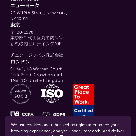
ニューヨーク
22 W 19th Street, New York,
NY 10011
東京
〒100-6590
東京都千代田区丸の内1-5-1
新丸の内ビルディング10F
チェク・ジャパン株式会社
ロンドン
Suite 1, 1-3 Warren Court
Park Road, Crowborough
TN6 2QX, United Kingdom
© 2026 CHEQ AI Technologies Ltd.
We use cookies and other technologies to enhance your
browsing experience, analyze usage, research, and deliver