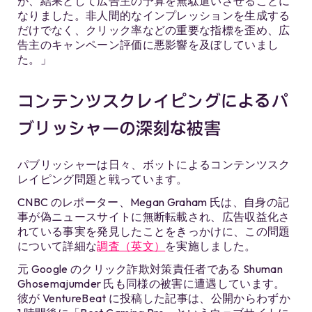
が、結果として広告主の予算を無駄遣いさせることに
なりました。非人間的なインプレッションを生成する
だけでなく、クリック率などの重要な指標を歪め、広
告主のキャンペーン評価に悪影響を及ぼしていまし
た。」
コンテンツスクレイピングによるパ
ブリッシャーの深刻な被害
パブリッシャーは日々、ボットによるコンテンツスク
レイピング問題と戦っています。
CNBC のレポーター、Megan Graham 氏は、自身の記
事が偽ニュースサイトに無断転載され、広告収益化さ
れている事実を発見したことをきっかけに、この問題
について詳細な
調査（英文）
を実施しました。
元 Google のクリック詐欺対策責任者である Shuman
Ghosemajumder 氏も同様の被害に遭遇しています。
彼が VentureBeat に投稿した記事は、公開からわずか