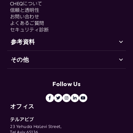
CHEQについて
Control & Compliance
信頼と透明性
CHEQ Enforce
お問い合わせ
CHEQ Manage
よくあるご質問
セキュリティ診断
Fraud & Abuse
参考資料
その他
サポート（英語）
Go-to-Market セキュリティとは
お客様の声
用語集
リソースセンター
Follow Us
ブログ
用語集
オフィス
テルアビブ
23 Yehuda HaLevi Street,
Tel Aviv 65136