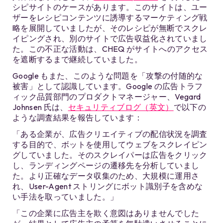
シピサイトのケースがあります。このサイトは、ユー
ザーをレシピコンテンツに誘導するマーケティング戦
略を展開していましたが、そのレシピが無断でスクレ
イピングされ、別のサイトで広告収益化されていまし
た。この不正な活動は、CHEQ がサイトへのアクセス
を遮断するまで継続していました。
Google もまた、このような問題を「攻撃の付随的な
被害」として認識しています。Google の広告トラフ
ィック品質部門のプロダクトマネージャー、Vegard
Johnsen 氏は、
セキュリティブログ（英文）
で以下の
ような調査結果を報告しています：
「ある企業が、広告クリエイティブの配信状況を調査
する目的で、ボットを使用してウェブをスクレイピン
グしていました。そのスクレイパーは広告をクリック
し、ランディングページの遷移先を分析していまし
た。より正確なデータ収集のため、大規模に運用さ
れ、User-Agent ストリングにボット識別子を含めな
い手法を取っていました。」
「この企業に広告主を欺く意図はありませんでした