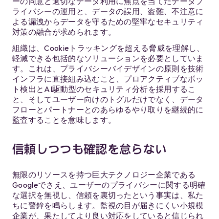
ーの同意と適切なデータ利用に焦点を当てたデータプ
ライバシーの運用と、データの誤用、盗難、不注意に
よる漏洩からデータを守るための堅牢なセキュリティ
対策の融合が求められます。
組織は、Cookieトラッキングを超える脅威を理解し、
軽減できる包括的なソリューションを必要としていま
す。これは、プライバシーバイデザインの原則を技術
インフラに直接組み込むこと、プロアクティブなボッ
ト検出とAI駆動型のセキュリティ分析を採用するこ
と、そしてユーザー向けのトグルだけでなく、データ
フローとパートナーとのあらゆるやり取りを継続的に
監査することを意味します。
信頼しつつも確認を怠らない
無限のリソースを持つ巨大テクノロジー企業である
Googleでさえ、ユーザーのプライバシーに関する明確
な選択を無視し、信頼を裏切ったという事実は、私た
ちに警鐘を鳴らします。監視の目が届きにくい小規模
企業が、果たしてより良い対応をしていると信じられ