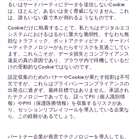
るいはサードパーティにデータを送信しないCookie
は、ほとんど、あるいは全く脅威になりません。これ
は、誰もいない森で木が倒れるようなものです。
Cookieだけに執着することで、私たちはデジタルエコ
システムにおけるはるかに重大な脆弱性、すなわち無
効なトラフィック、ボットアクティビティ、サードパ
ーティテクノロジーがもたらすリスクを見過ごしてい
ます。これらこそが、データ損失とコンプライアンス
違反の真の原因であり、ブラウザ内で待機しているだ
けの受動的なCookieではないのです。
設定収集のためのバナーやCookieが果たす役割は不可
欠ですが、これらはプライバシーコンプライアンスの
出発点に過ぎず、最終目標ではありません。承認され
たテクノロジーであっても、誤ってPII（個人識別情
報）やPHI（保護医療情報）を収集するリスクがあ
り、セッションリプレイツールを導入している企業な
ら、この経験があるでしょう。
パートナー企業が善意でテクノロジーを導入しても、