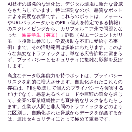
AI技術の爆発的な進化は、デジタル環境に新たな脅威
をもたらしています。特に深刻なのが、悪質なボット
による高度な攻撃です。これらのボットは、フォーム
やURLパラメータからのPII（個人を特定できる情報）
のスクレイピングから、カリフォルニア州で問題とな
った「
幽霊学生（英文）
」詐欺（AIエージェントがリ
モート授業に参加し、学資援助を不正に受給する事
例）まで、その活動範囲は多岐にわたります。このよ
うな無効なトラフィックは、単なる広告詐欺に留まら
ず、プライバシーとセキュリティに複雑な影響を及ぼ
します。
高度なデータ収集能力を持つボットは、プライバシー
リスクを劇的に増大させます。自動化されたこれらの
存在は、PIIを収集して個人のプライバシーを侵害する
だけでなく、悪意あるペイロードや巨額の罰金を通じ
て、企業の事業継続性にも直接的なリスクをもたらし
ます。企業が人間と非人間のトラフィックをどのよう
に区別し、自動化された脅威からデータを保護するか
は、運用セキュリティにとって極めて重要です。