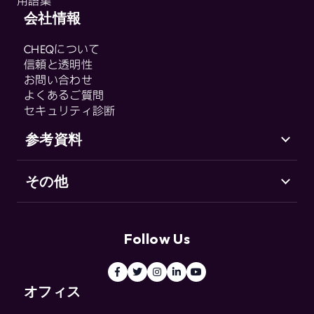
用語集
CHEQ Form Guard
会社情報
用語集
CHEQ Analytics
CHEQについて
Control & Compliance
信頼と透明性
CHEQ Enforce
お問い合わせ
CHEQ Manage
よくあるご質問
セキュリティ診断
Fraud & Abuse
参考資料
その他
サポート（英語）
Go-to-Market セキュリティとは
お客様の声
用語集
リソースセンター
Follow Us
ブログ
用語集
オフィス