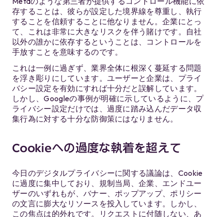
Metaのような第三者が提供するコントロール機能に依
存することは、彼らが設定した境界線を尊重し、執行
することを信頼することに他なりません。企業にとっ
て、これは非常に大きなリスクを伴う賭けです。自社
以外の誰かに依存するということは、コントロールを
手放すことを意味するのです。
これは一例に過ぎず、業界全体に根深く蔓延する問題
を浮き彫りにしています。ユーザーと企業は、プライ
バシー設定を有効にすれば十分だと誤解しています。
しかし、Googleの事例が明確に示しているように、プ
ライバシー設定だけでは、過度に踏み込んだデータ収
集行為に対する十分な防御策にはなりません。
Cookieへの過度な執着を超えて
今日のデジタルプライバシーに関する議論は、Cookie
に過度に集中しており、規制当局、企業、エンドユー
ザーのいずれもが、バナー、ポップアップ、ポリシー
の文言に膨大なリソースを投入しています。しかし、
この焦点は的外れです。リクエストに付随しない、あ