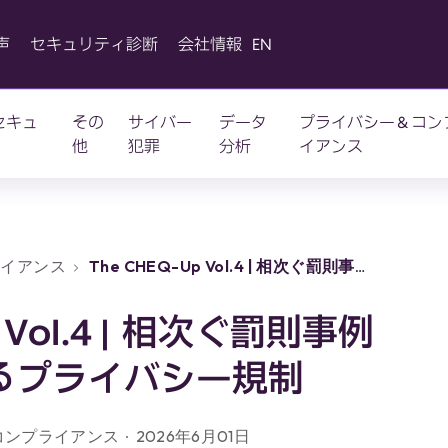
声
セキュリティ診断
会社情報
EN
セキュ
その
サイバー
データ
プライバシー＆コン
他
犯罪
分析
イアンス
ライアンス
The CHEQ-Up Vol.4 | 相次ぐ罰則事例
制
p Vol.4 | 相次ぐ罰則事例
るプライバシー規制
コンプライアンス
2026年6月01日