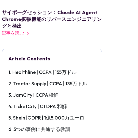
サイボーグセッション：Claude AI Agent
Chrome拡張機能のリバースエンジニアリン
グと検出
記事を読む
Article Contents
Healthline | CCPA | 155万ドル
Tractor Supply | CCPA | 135万ドル
JamCity | CCPA和解
TicketCity | CTDPA 和解
Shein |GDPR | 1億5,000万ユーロ
5つの事例に共通する教訓