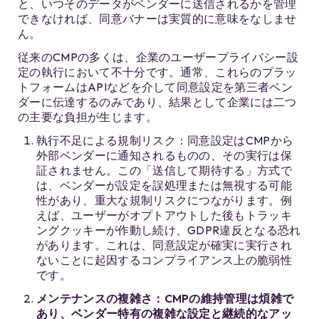
と、いつそのデータがベンダーに送信されるかを管理
できなければ、同意バナーは実質的に意味をなしませ
ん。
従来のCMPの多くは、企業のユーザープライバシー設
定の執行において不十分です。通常、これらのプラッ
トフォームはAPIなどを介して同意設定を第三者ベン
ダーに伝達するのみであり、結果として企業には二つ
の主要な負担が生じます。
執行不足による規制リスク：同意設定はCMPから
外部ベンダーに通知されるものの、その実行は保
証されません。この「送信して期待する」方式で
は、ベンダーが設定を誤処理または無視する可能
性があり、重大な規制リスクにつながります。例
えば、ユーザーがオプトアウトした後もトラッキ
ングクッキーが作動し続け、GDPR違反となる恐れ
があります。これは、同意設定が確実に実行され
ないことに起因するコンプライアンス上の脆弱性
です。
メンテナンスの複雑さ：CMPの維持管理は煩雑で
あり、ベンダー特有の複雑な設定と継続的なアッ