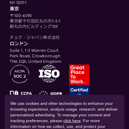
NY 10011
東京
〒100-6590
東京都千代田区丸の内1-5-1
新丸の内ビルディング10F
チェク・ジャパン株式会社
ロンドン
Suite 1, 1-3 Warren Court
Park Road, Crowborough
TN6 2QX, United Kingdom
© 2026 CHEQ AI Technologies Ltd.
We use cookies and other technologies to enhance your
browsing experience, analyze usage, research, and deliver
personalized advertising. To manage your consent and
tracking preferences, please
click here
. For more
information on how we collect, use, and protect your