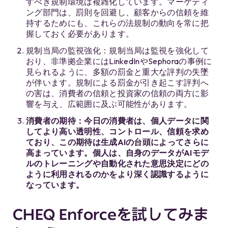
すべき規制環境は複雑化しています。マーケティ
ング部門は、罰則を回避し、顧客からの信頼を維
持するためにも、これらの法規制の動向を常に把
握しておく必要があります。
規制当局の監視強化：規制当局は監視を強化して
おり、非準拠企業にはLinkedInやSephoraの事例に
見られるように、多額の罰金と重大な評判の失墜
が伴います。規制による罰金が引き起こす評判へ
の害は、消費者の信頼と投資家の信頼の両方に影
響を与え、広範囲に及ぶ可能性があります。
消費者の期待：今日の消費者は、個人データに関
してより高い透明性、コントロール、信頼を求め
ており、この期待は生成AIの台頭によってさらに
高まっています。個人は、自身のデータがAIモデ
ルのトレーニングや自動化された意思決定にどの
ように利用されるのかをより深く認識するように
なっています。
CHEQ Enforceを試してみま