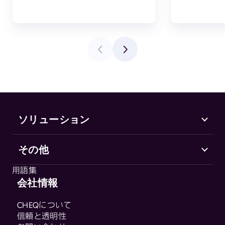
ソリューション
その他
Marketing Security
CHEQ Acquisition
用語集
CHEQ Form Guard
会社情報
用語集
CHEQ Analytics
CHEQについて
Control & Compliance
信頼と透明性