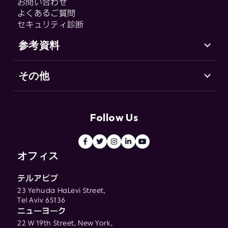
CHEQ Enforce
お問い合わせ
CHEQ Manage
よくあるご質問
セキュリティ診断
Fraud & Abuse
参考資料
その他
サポート（英語）
Go-to-Market セキュリティとは
お客様の声
用語集
リソースセンター
Follow Us
ブログ
用語集
オフィス
テルアビブ
23 Yehuda HaLevi Street,
Tel Aviv 65136
ニューヨーク
22 W 19th Street, New York,