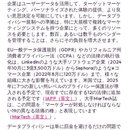
企業はユーザーデータを活用して、ターゲットマーケ
ティング、パーソナライズされた体験の提供、より良
い意思決定を可能にしています。しかし、データプラ
イバシー規制への準拠は、特に大規模で複雑なマーケ
ティングシステムを持つ企業にとって、多くのリソー
スを必要とします。数百、あるいは数千ものベンダー
を管理することは、さらにその負担を増大させます。
EU一般データ保護規則（GDPR）やカリフォルニア州
消費者プライバシー法（CCPA）などの法律の執行強
化は、LinkedInのような大手ソフトウェア企業（2024
年10月に3億3,500万ドル）からSephoraのようなeコ
マース企業（2022年8月に120万ドル）まで、様々な
組織に大きな影響を与えています。米国では、2025
年に7つの新しい州レベルのプライバシー保護法が導
入される予定で、現在すでに存在する12の法律に追加
される予定です（
IAPP（英文）
）。大手MarTech誌
は、この問題を「マーケターが対処しなければならな
い19の異なる頭痛の種」と表現しています
（
MarTech（英文）
）。
データプライバシーは単に罰金を避けるだけの問題で