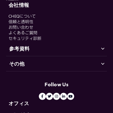
CHEQ Form Guard
会社情報
用語集
CHEQ Analytics
CHEQについて
Control & Compliance
信頼と透明性
CHEQ Enforce
お問い合わせ
CHEQ Manage
よくあるご質問
セキュリティ診断
Fraud & Abuse
参考資料
その他
サポート（英語）
Go-to-Market セキュリティとは
お客様の声
用語集
リソースセンター
Follow Us
ブログ
用語集
オフィス