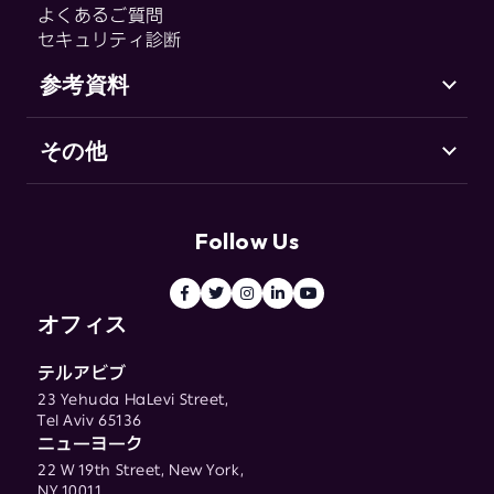
CHEQ Manage
よくあるご質問
セキュリティ診断
Fraud & Abuse
参考資料
その他
サポート（英語）
Go-to-Market セキュリティとは
お客様の声
用語集
リソースセンター
Follow Us
ブログ
用語集
オフィス
テルアビブ
23 Yehuda HaLevi Street,
Tel Aviv 65136
ニューヨーク
22 W 19th Street, New York,
NY 10011