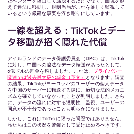
たベンダーを経由して漏洩するだけでなく、国境を越
えて違法に移動し、規制当局がこれを厳しく監視して
いるという厳粛な事実を浮き彫りにしています。
一線を超える：TikTokとデー
タ移動が招く隠れた代償
アイルランドのデータ保護委員会（DPC）は、TikTok
に対し、中国への違法なデータ転送があったとして、
6億ドルの罰金を科しました。これは、
プライバシー
関連では過去最大級の罰金（英文）
となります。調査
の結果、TikTokがヨーロッパのユーザーの個人データ
を中国のサーバーに転送する際に、適切な法的メカニ
ズムを確立していなかったことが判明しました。さら
に、データの流れに対する透明性、監視、ユーザーの
同意が不十分であったことも明らかになりました。
しかし、これはTikTokに限った問題ではありません。
私たちはこの状況を警鐘として受け止めるべきです。