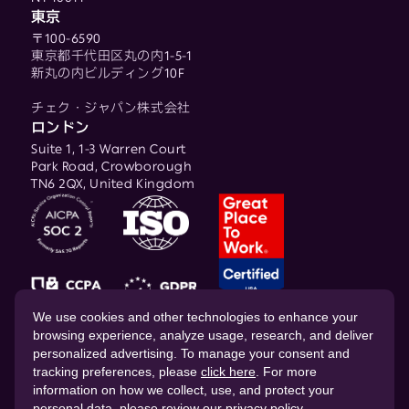
東京
〒100-6590
東京都千代田区丸の内1-5-1
新丸の内ビルディング10F
チェク・ジャパン株式会社
ロンドン
Suite 1, 1-3 Warren Court
Park Road, Crowborough
TN6 2QX, United Kingdom
© 2026 CHEQ AI Technologies Ltd.
We use cookies and other technologies to enhance your
browsing experience, analyze usage, research, and deliver
personalized advertising. To manage your consent and
tracking preferences, please
click here
. For more
information on how we collect, use, and protect your
personal data, please review our
privacy policy
.