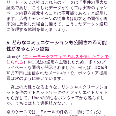
リード・スミス社はこれらのデータは「事件の重大な
証拠であり、こうしたデータがなくては実際のキャン
ペーン内容を復元することは不可能である」と説明し
ます。広告キャンペーンの従事者は顧客との関係が将
来的に悪化した場合に備えて、こうしたデータを適切
に管理する体制を整えましょう。
6. どんなコミュニケーションも公開される可能
性があるという認識
Uberが（
ニューヨークマフィアのボスを倒したことで
知られる
）RICO法の適用を主張したため、多くのプ
ライベートな通信が開示されました。例えば、2016年
10月31日に送信されたメールの中で、ポンウエア従業
員は次のように書いています。
「炎上の火種となるような、リンクやスクリーンショ
ットを他のアドネットワークやアフィリエイトサイト
から探して、Uberの関心をポンウェアから逸らすし
か、うちにはもう選択肢がない。」
別のケースでは、Eメールの件名に「助けてくださ