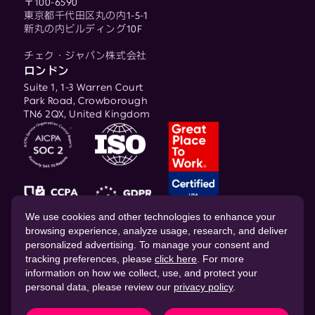
〒100-6590
東京都千代田区丸の内1-5-1
新丸の内ビルディング10F
チェク・ジャパン株式会社
ロンドン
Suite 1, 1-3 Warren Court
Park Road, Crowborough
TN6 2QX, United Kingdom
© 2026 CHEQ AI Technologies Ltd.
We use cookies and other technologies to enhance your
browsing experience, analyze usage, research, and deliver
personalized advertising. To manage your consent and
tracking preferences, please
click here
. For more
information on how we collect, use, and protect your
personal data, please review our
privacy policy
.
ウェブサイトの プライバシーポリシー
データ処理契約（DPA）
ウェブサイトのクッキーポリシー