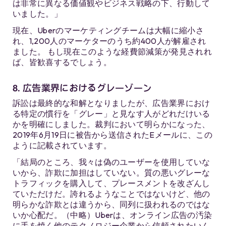
は非常に異なる価値観やビジネス戦略の下、行動して
いました。」
現在、Uberのマーケティングチームは大幅に縮小さ
れ、1,200人のマーケターのうち約400人が解雇され
ました。 もし現在このような経費節減策が発見されれ
ば、皆歓喜するでしょう。
8. 広告業界におけるグレーゾーン
訴訟は最終的な和解となりましたが、広告業界におけ
る特定の慣行を「グレー」と見なす人がどれだけいる
かを明確にしました。裁判において明らかになった、
2019年6月19日に被告から送信されたEメールに、この
ように記載されています。
「結局のところ、我々は偽のユーザーを使用していな
いから、詐欺に加担はしていない。質の悪いグレーな
トラフィックを購入して、プレースメントを改ざんし
ていただけだ。誇れるようなことではないけど、他の
明らかな詐欺とは違うから、同列に扱われるのではな
いか心配だ。（中略）Uberは、オンライン広告の汚染
に手を焼く他のテクノロジー企業から信頼されたいん