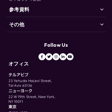
Fraud & Abuse
参考資料
その他
サポート（英語）
Go-to-Market セキュリティとは
お客様の声
用語集
リソースセンター
Follow Us
ブログ
用語集
オフィス
テルアビブ
23 Yehuda HaLevi Street,
Tel Aviv 65136
ニューヨーク
22 W 19th Street, New York,
NY 10011
東京