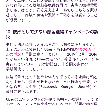
的な行為による新規顧客獲得費用は、実際の獲得費用
よりも、はるかに安く見えます。あちらこちらを掘り
起こして、詐欺の有無や数値の正確さを確認すること
が必要です。」
10. 依然として少ない顧客獲得キャンペーンの訴
訟
事件が法廷に持ち込まれることは滅多にありません。
上記の訴訟に関連したUber・Fetchの間の
4000万ド
ルの訴訟
も早期に終了しました。（2019年3月、2014
年から2017年までUberのモバイル広告キャンペーンを
実行していたFetchとの訴訟は、非公開の条件の下、
早期解決しました。）
法廷で争うための意欲や体力を持っている企業は殆ど
ありません。資金が必要なため、不正行為を告発した
のは通常、大企業（Facebook、Google、Uber等）や
政府に限られます。
Uberの広告フラウドの事例でも明らかな通り、デジタ
ルマーケティングを改善するためには、問題の根本原