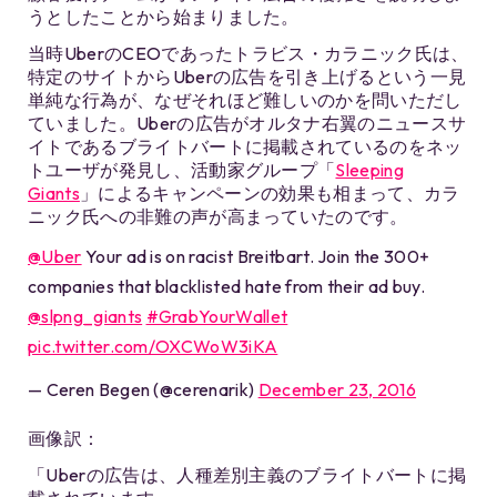
うとしたことから始まりました。
当時UberのCEOであったトラビス・カラニック氏は、
特定のサイトからUberの広告を引き上げるという一見
単純な行為が、なぜそれほど難しいのかを問いただし
ていました。Uberの広告がオルタナ右翼のニュースサ
イトであるブライトバートに掲載されているのをネッ
トユーザが発見し、活動家グループ「
Sleeping
Giants
」によるキャンペーンの効果も相まって、カラ
ニック氏への非難の声が高まっていたのです。
@Uber
Your ad is on racist Breitbart. Join the 300+
companies that blacklisted hate from their ad buy.
@slpng_giants
#GrabYourWallet
pic.twitter.com/OXCWoW3iKA
— Ceren Begen (@cerenarik)
December 23, 2016
画像訳：
「Uberの広告は、人種差別主義のブライトバートに掲