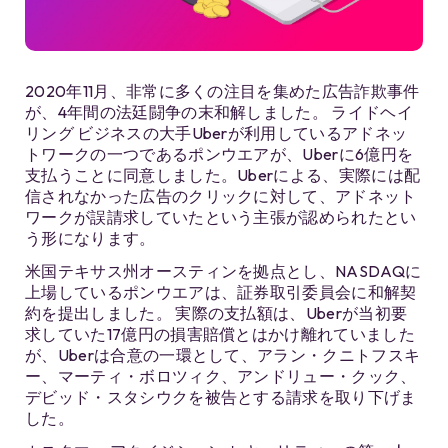
2020年11月、非常に多くの注目を集めた広告詐欺事件
が、4年間の法廷闘争の末和解しました。 ライドヘイ
リング ビジネスの大手Uberが利用しているアドネッ
トワークの一つであるポンウエアが、Uberに6億円を
支払うことに同意しました。Uberによる、実際には配
信されなかった広告のクリックに対して、アドネット
ワークが誤請求していたという主張が認められたとい
う形になります。
米国テキサス州オースティンを拠点とし、NASDAQに
上場しているポンウエアは、証券取引委員会に和解契
約を提出しました。 実際の支払額は、Uberが当初要
求していた17億円の損害賠償とはかけ離れていました
が、Uberは合意の一環として、アラン・クニトフスキ
ー、マーティ・ボロツィク、アンドリュー・クック、
デビッド・スタシウクを被告とする請求を取り下げま
した。