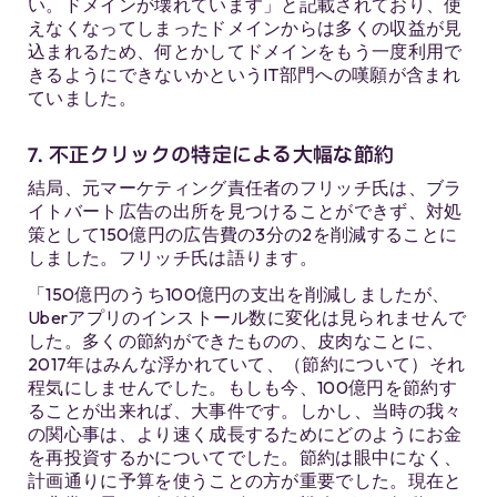
い。ドメインが壊れています」と記載されており、使
えなくなってしまったドメインからは多くの収益が見
込まれるため、何とかしてドメインをもう一度利用で
きるようにできないかというIT部門への嘆願が含まれ
ていました。
7. 不正クリックの特定による大幅な節約
結局、元マーケティング責任者のフリッチ氏は、ブラ
イトバート広告の出所を見つけることができず、対処
策として150億円の広告費の3分の2を削減することに
しました。フリッチ氏は語ります。
「150億円のうち100億円の支出を削減しましたが、
Uberアプリのインストール数に変化は見られませんで
した。多くの節約ができたものの、皮肉なことに、
2017年はみんな浮かれていて、（節約について）それ
程気にしませんでした。もしも今、100億円を節約す
ることが出来れば、大事件です。しかし、当時の我々
の関心事は、より速く成長するためにどのようにお金
を再投資するかについてでした。節約は眼中になく、
計画通りに予算を使うことの方が重要でした。現在と