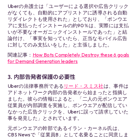
Uberの弁護士は「ユーザーによる選択や広告クリック
がなくても、自動的にアプリストアに誘導される自動
リダイレクトも使用された」としており、「ポンウエ
アに支払ったインストールの約90％は、実際には支払
いが不要なオーガニックインストールであった」と結
論付け、「事実を知っていたら、正当なモバイル広告
に対してのみ支払いをした」と主張しました。
関連記事：
How Bots Completely Destroy these 6 goals
for Demand Generation leaders
3. 内部告発者保護の必要性
Uberの法律事務所である
リード・スミス社
は、事件は
アドネットワーク内部の告発者から始まったと指摘し
ました。彼らの情報によると、「二人の元ポンウエア
従業員が内部調査を実施し、ポンウエアが配信してい
なかった広告クリックを、Uberに誤って請求していた
事を発見した」とされています。
元ポンウエアの幹部であるイラン・カーネル氏は、
CBS Newsで「従業員B」として名乗ることに同意しま