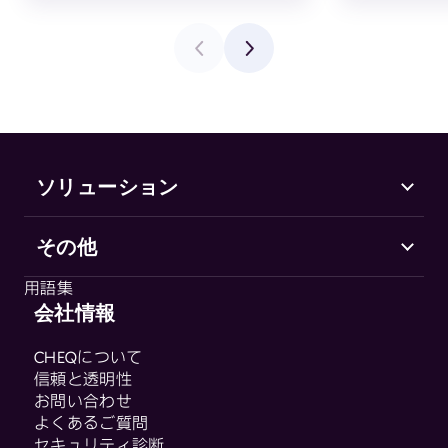
ソリューション
その他
Marketing Security
CHEQ Acquisition
用語集
CHEQ Form Guard
会社情報
用語集
CHEQ Analytics
CHEQについて
Control & Compliance
信頼と透明性
CHEQ Enforce
お問い合わせ
CHEQ Manage
よくあるご質問
セキュリティ診断