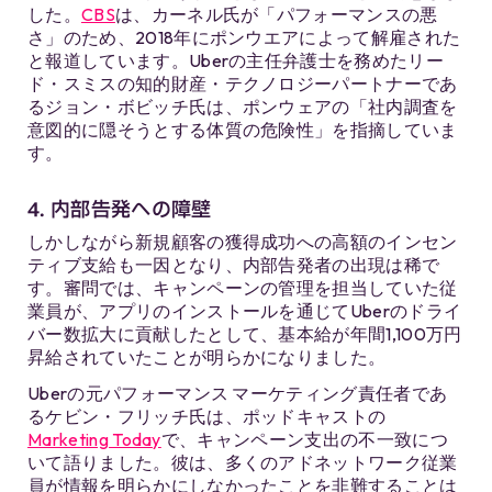
した。
CBS
は、カーネル氏が「パフォーマンスの悪
さ」のため、2018年にポンウエアによって解雇された
と報道しています。Uberの主任弁護士を務めたリー
ド・スミスの知的財産・テクノロジーパートナーであ
るジョン・ボビッチ氏は、ポンウェアの「社内調査を
意図的に隠そうとする体質の危険性」を指摘していま
す。
4. 内部告発への障壁
しかしながら新規顧客の獲得成功への高額のインセン
ティブ支給も一因となり、内部告発者の出現は稀で
す。審問では、キャンペーンの管理を担当していた従
業員が、アプリのインストールを通じてUberのドライ
バー数拡大に貢献したとして、基本給が年間1,100万円
昇給されていたことが明らかになりました。
Uberの元パフォーマンス マーケティング責任者であ
るケビン・フリッチ氏は、ポッドキャストの
Marketing Today
で、キャンペーン支出の不一致につ
いて語りました。彼は、多くのアドネットワーク従業
員が情報を明らかにしなかったことを非難することは