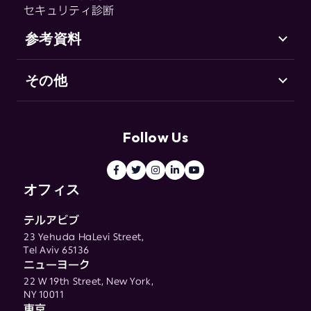
セキュリティ診断
Fraud & Abuse
参考資料
その他
サポート（英語）
Go-to-Market セキュリティとは
お客様の声
用語集
リソースセンター
Follow Us
ブログ
用語集
オフィス
テルアビブ
23 Yehuda HaLevi Street,
Tel Aviv 65136
ニューヨーク
22 W 19th Street, New York,
NY 10011
東京