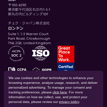
〒100-6590
東京都千代田区丸の内1-5-1
新丸の内ビルディング10F
チェク・ジャパン株式会社
ロンドン
Suite 1, 1-3 Warren Court
Park Road, Crowborough
TN6 2QX, United Kingdom
© 2026 CHEQ AI Technologies Ltd.
We use cookies and other technologies to enhance your
browsing experience, analyze usage, research, and deliver
personalized advertising. To manage your consent and
tracking preferences, please
click here
. For more
information on how we collect, use, and protect your
personal data, please review our
privacy policy
.
ウェブサイトの プライバシーポリシー