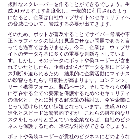
複雑なスクレーパーを作ることができるでしょう。生
成 AI がますます高度化し、一般的に利用されるよう
になると、企業は自社ウェブサイトのセキュリティへ
の脅威について、警戒する必要が出てきます。
そのため、ボットが普及することでサイバー脅威や不
正トラフィックの拡大は見過ごせない問題であると言
っても過言ではありません。今日、企業は、ウェブサ
イトのデータを基に多くの重要な判断を下していま
す。しかし、そのデータにボットや偽ユーザーが含ま
れていたとしたら、企業は歪んだデータを基にビジネ
ス判断を迫られるため、結果的に企業活動にマイナス
の影響をもたらす可能性が高まります。コンテンツ、
リード獲得フォーム、製品ページ、そしてそれらの間
に存在する全ての要素を保護するためのセキュリティ
の強化と、それに対する解決策の検討は、今や企業に
とって避けられない課題となっています。生成 AI の
進化とスピードは驚異的ですが、これらの潜在的なリ
スクをしっかりと捉えている企業ならば、自社のビジ
ネスを保護するため、迅速な対応ができるでしょう。
ボットや偽装ユーザーが貴社のビジネスにどのような