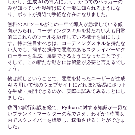
しかし、生成 AI の導入により、かつてのハッカーの
みが知っていた秘密は広く一般に知られるようにな
り、ボットが身近で手軽な存在になりました。
無料の AI ツールがこの一年で導入が急増している傾
向がみられ、コーディングスキルを持たない人も日常
的にこれらのツールを駆使している様子を目にしま
す。特に注目すべきは、コーディングスキルを持たな
い人でも、簡単な操作で悪意のあるスクレイパーやク
ローラーを生成、展開できるようになったことです。
そして、この新たな動きには留意が必要と言えるでし
ょう。
物は試しということで、悪意を持ったユーザーが生成
AI を用いて他のウェブサイトにどれほど容易にボット
を生成・展開できるのか、実際に試みてみることにし
ました。
数回の試行錯誤を経て、Python に対する知識が一切な
いブランド・マーケターの私でさえ、わずか 1 時間以
内でスクレイパーを構築し、稼働させることができま
した。