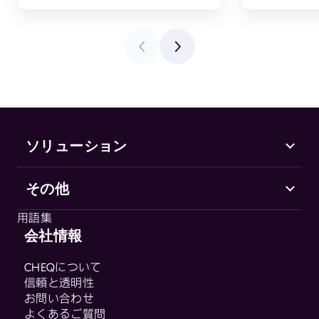
ソリューション
その他
Marketing Security
CHEQ Acquisition
用語集
CHEQ Form Guard
会社情報
用語集
CHEQ Analytics
CHEQについて
Control & Compliance
信頼と透明性
CHEQ Enforce
お問い合わせ
CHEQ Manage
よくあるご質問