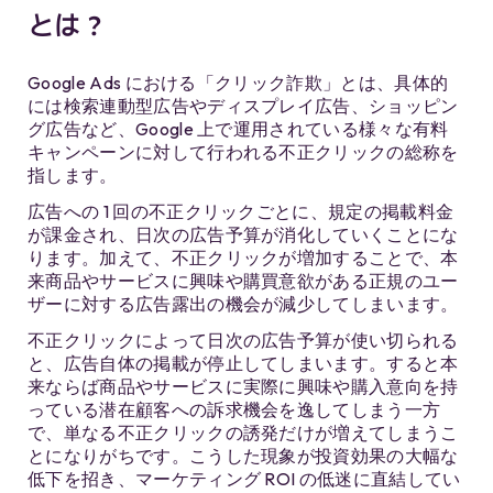
とは？
Google Ads における「クリック詐欺」とは、具体的
には検索連動型広告やディスプレイ広告、ショッピン
グ広告など、Google 上で運用されている様々な有料
キャンペーンに対して行われる不正クリックの総称を
指します。
広告への 1 回の不正クリックごとに、規定の掲載料金
が課金され、日次の広告予算が消化していくことにな
ります。加えて、不正クリックが増加することで、本
来商品やサービスに興味や購買意欲がある正規のユー
ザーに対する広告露出の機会が減少してしまいます。
不正クリックによって日次の広告予算が使い切られる
と、広告自体の掲載が停止してしまいます。すると本
来ならば商品やサービスに実際に興味や購入意向を持
っている潜在顧客への訴求機会を逸してしまう一方
で、単なる不正クリックの誘発だけが増えてしまうこ
とになりがちです。こうした現象が投資効果の大幅な
低下を招き、マーケティング ROI の低迷に直結してい