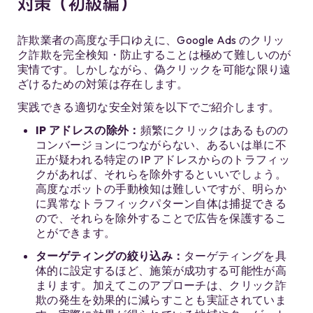
対策（初級編）
詐欺業者の高度な手口ゆえに、Google Ads のクリッ
ク詐欺を完全検知・防止することは極めて難しいのが
実情です。しかしながら、偽クリックを可能な限り遠
ざけるための対策は存在します。
実践できる適切な安全対策を以下でご紹介します。
IP
アドレスの除外：
頻繁にクリックはあるものの
コンバージョンにつながらない、あるいは単に不
正が疑われる特定の IP アドレスからのトラフィッ
クがあれば、それらを除外するといいでしょう。
高度なボットの手動検知は難しいですが、明らか
に異常なトラフィックパターン自体は捕捉できる
ので、それらを除外することで広告を保護するこ
とができます。
ターゲティングの絞り込み：
ターゲティングを具
体的に設定するほど、施策が成功する可能性が高
まります。加えてこのアプローチは、クリック詐
欺の発生を効果的に減らすことも実証されていま