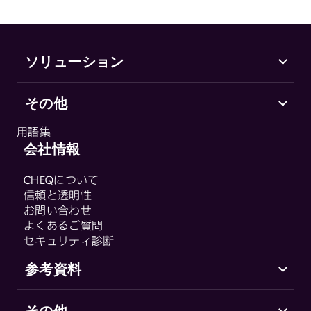
ソリューション
その他
Marketing Security
CHEQ Acquisition
用語集
CHEQ Form Guard
会社情報
用語集
CHEQ Analytics
CHEQについて
Control & Compliance
信頼と透明性
CHEQ Enforce
お問い合わせ
CHEQ Manage
よくあるご質問
セキュリティ診断
Fraud & Abuse
参考資料
その他