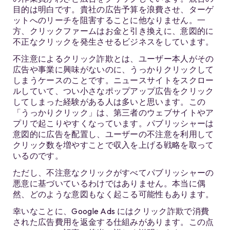
目的は明白です。貴社の広告予算を浪費させ、ターゲ
ットへのリーチを阻害することに他なりません。一
方、クリックファームはお金と引き換えに、意図的に
不正なクリックを発生させるビジネスをしています。
不注意によるクリック詐欺とは、ユーザー本人がその
広告や事業に興味がないのに、うっかりクリックして
しまうケースのことです。ニュースサイトをスクロー
ルしていて、つい小さなポップアップ広告をクリック
してしまった経験がある人は多いと思います。この
「うっかりクリック」は、第三者のウェブサイトやア
プリで起こりやすくなっています。パブリッシャーは
意図的に広告を配置し、ユーザーの不注意を利用して
クリック数を増やすことで収入を上げる戦略を取って
いるのです。
ただし、不注意なクリックがすべてパブリッシャーの
悪意に基づいているわけではありません。本当に偶
然、どのような意図もなく起こる可能性もあります。
幸いなことに、Google Ads にはクリック詐欺で消費
された広告費用を返金する仕組みがあります。この点