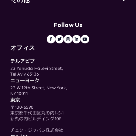
サポート（英語）
Go-to-Market セキュリティとは
お客様の声
用語集
リソースセンター
Follow Us
ブログ
用語集
オフィス
テルアビブ
23 Yehuda HaLevi Street,
Tel Aviv 65136
ニューヨーク
22 W 19th Street, New York,
NY 10011
東京
〒100-6590
東京都千代田区丸の内1-5-1
新丸の内ビルディング10F
チェク・ジャパン株式会社