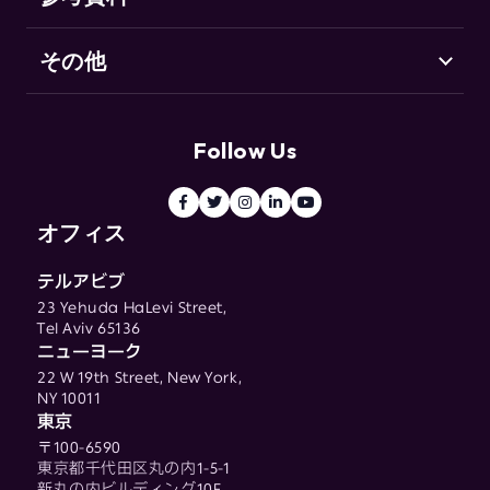
その他
サポート（英語）
Go-to-Market セキュリティとは
お客様の声
用語集
リソースセンター
Follow Us
ブログ
用語集
オフィス
テルアビブ
23 Yehuda HaLevi Street,
Tel Aviv 65136
ニューヨーク
22 W 19th Street, New York,
NY 10011
東京
〒100-6590
東京都千代田区丸の内1-5-1
新丸の内ビルディング10F