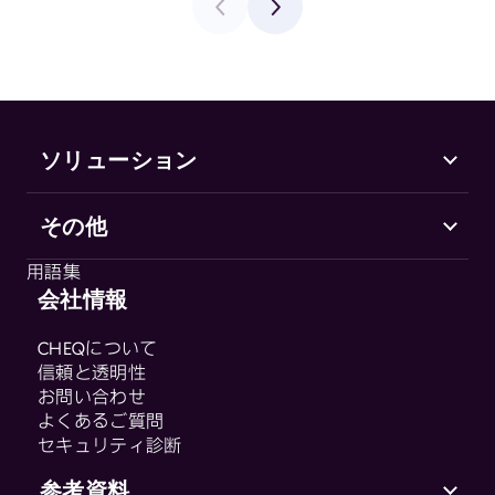
ソリューション
その他
Marketing Security
CHEQ Acquisition
用語集
CHEQ Form Guard
会社情報
用語集
CHEQ Analytics
CHEQについて
Control & Compliance
信頼と透明性
CHEQ Enforce
お問い合わせ
CHEQ Manage
よくあるご質問
セキュリティ診断
Fraud & Abuse
参考資料