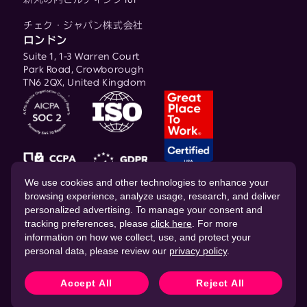
チェク・ジャパン株式会社
ロンドン
Suite 1, 1-3 Warren Court
Park Road, Crowborough
TN6 2QX, United Kingdom
© 2026 CHEQ AI Technologies Ltd.
We use cookies and other technologies to enhance your
browsing experience, analyze usage, research, and deliver
personalized advertising. To manage your consent and
tracking preferences, please
click here
. For more
information on how we collect, use, and protect your
personal data, please review our
privacy policy
.
ウェブサイトの プライバシーポリシー
データ処理契約（DPA）
ウェブサイトのクッキーポリシー
Accept All
Reject All
ウェブサイトの利用規約（ToS）